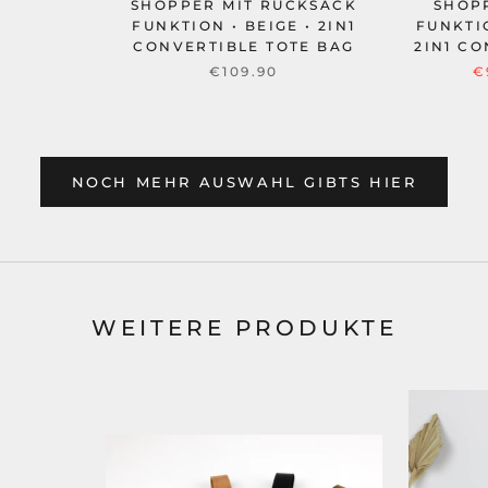
SHOPPER MIT RUCKSACK
SHOP
FUNKTION • BEIGE • 2IN1
FUNKTI
CONVERTIBLE TOTE BAG
2IN1 C
€109.90
€
NOCH MEHR AUSWAHL GIBTS HIER
WEITERE PRODUKTE